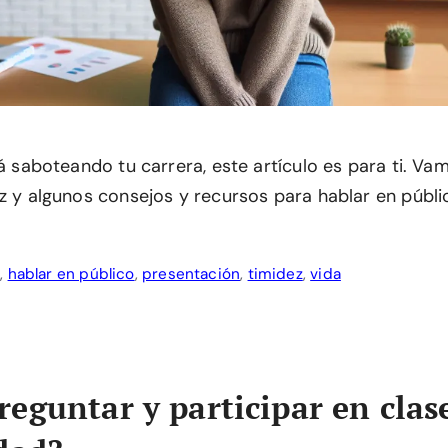
tá saboteando tu carrera, este artículo es para ti. V
ez y algunos consejos y recursos para hablar en públi
l
,
hablar en público
,
presentación
,
timidez
,
vida
eguntar y participar en clase