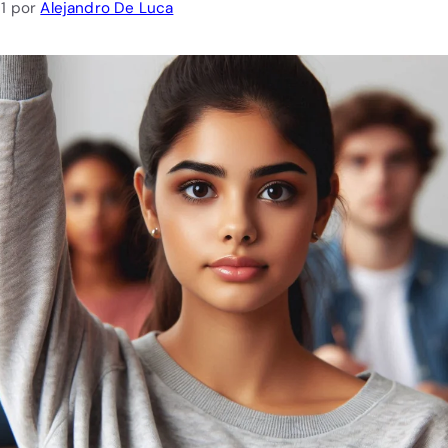
1
por
Alejandro De Luca