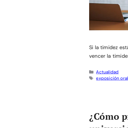
Si la timidez es
vencer la timid
Categorías
Actualidad
Etiquetas
exposición ora
¿Cómo pr