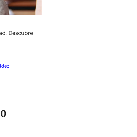
dad. Descubre
idez
10