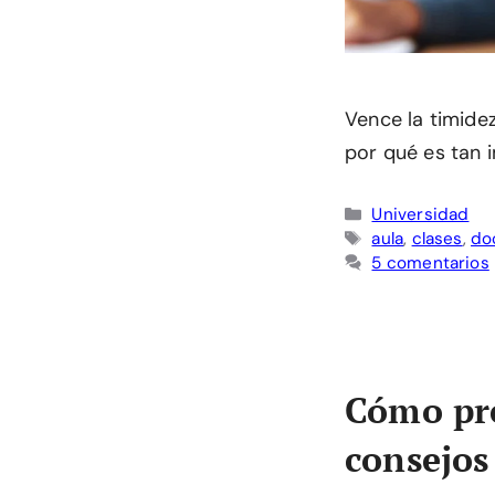
Vence la timide
por qué es tan i
Categorías
Universidad
Etiquetas
aula
,
clases
,
do
5 comentarios
Cómo pre
consejos