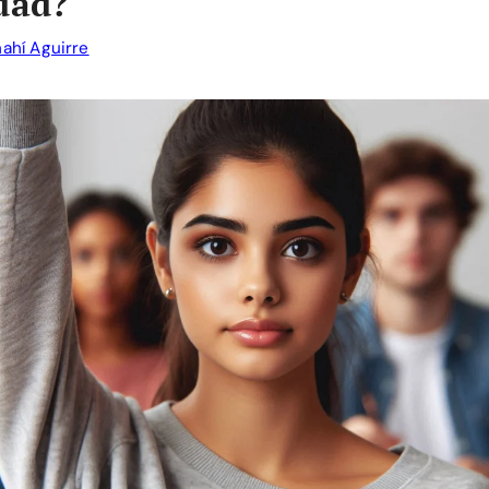
dad?
ahí Aguirre