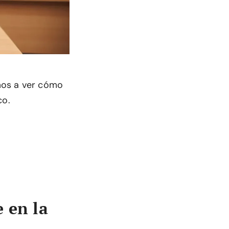
amos a ver cómo
co.
 en la