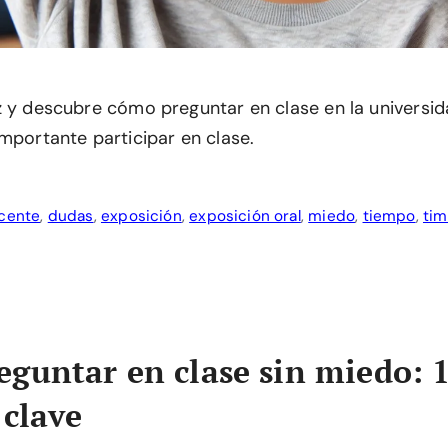
z y descubre cómo preguntar en clase en la universi
mportante participar en clase.
cente
,
dudas
,
exposición
,
exposición oral
,
miedo
,
tiempo
,
tim
guntar en clase sin miedo: 
 clave