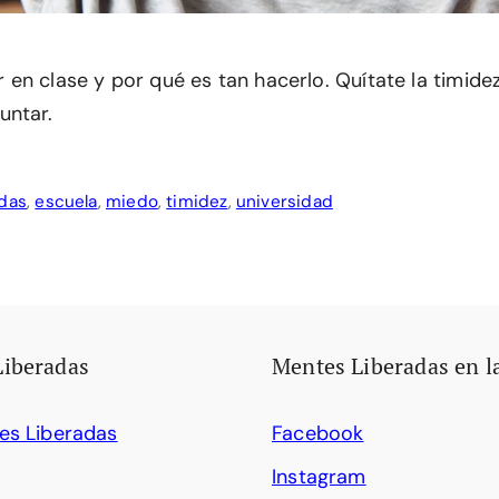
n clase y por qué es tan hacerlo. Quítate la timidez
untar.
das
,
escuela
,
miedo
,
timidez
,
universidad
Liberadas
Mentes Liberadas en l
es Liberadas
Facebook
Instagram