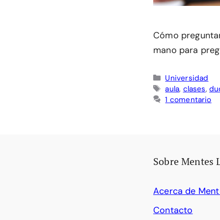
Cómo preguntar e
mano para preg
Categorías
Universidad
Etiquetas
aula
,
clases
,
du
1 comentario
Sobre Mentes 
Acerca de Ment
Contacto