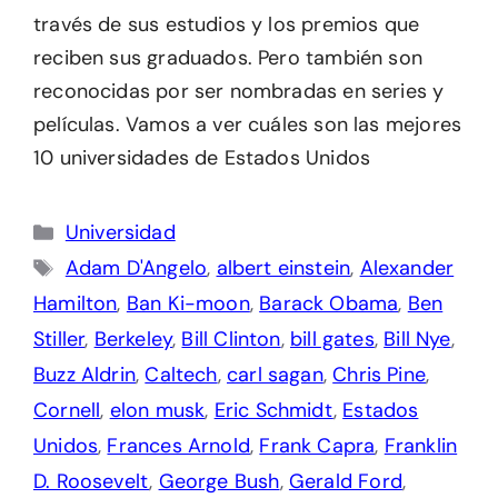
través de sus estudios y los premios que
reciben sus graduados. Pero también son
reconocidas por ser nombradas en series y
películas. Vamos a ver cuáles son las mejores
10 universidades de Estados Unidos
Categorías
Universidad
Etiquetas
Adam D'Angelo
,
albert einstein
,
Alexander
Hamilton
,
Ban Ki-moon
,
Barack Obama
,
Ben
Stiller
,
Berkeley
,
Bill Clinton
,
bill gates
,
Bill Nye
,
Buzz Aldrin
,
Caltech
,
carl sagan
,
Chris Pine
,
Cornell
,
elon musk
,
Eric Schmidt
,
Estados
Unidos
,
Frances Arnold
,
Frank Capra
,
Franklin
D. Roosevelt
,
George Bush
,
Gerald Ford
,