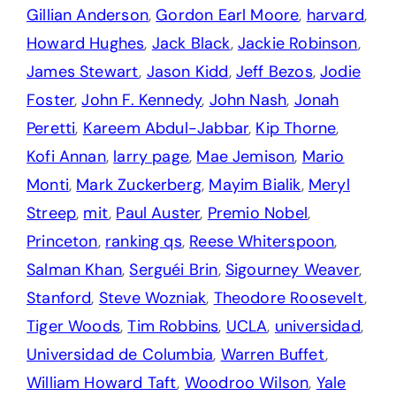
Gillian Anderson
,
Gordon Earl Moore
,
harvard
,
Howard Hughes
,
Jack Black
,
Jackie Robinson
,
James Stewart
,
Jason Kidd
,
Jeff Bezos
,
Jodie
Foster
,
John F. Kennedy
,
John Nash
,
Jonah
Peretti
,
Kareem Abdul-Jabbar
,
Kip Thorne
,
Kofi Annan
,
larry page
,
Mae Jemison
,
Mario
Monti
,
Mark Zuckerberg
,
Mayim Bialik
,
Meryl
Streep
,
mit
,
Paul Auster
,
Premio Nobel
,
Princeton
,
ranking qs
,
Reese Whiterspoon
,
Salman Khan
,
Serguéi Brin
,
Sigourney Weaver
,
Stanford
,
Steve Wozniak
,
Theodore Roosevelt
,
Tiger Woods
,
Tim Robbins
,
UCLA
,
universidad
,
Universidad de Columbia
,
Warren Buffet
,
William Howard Taft
,
Woodroo Wilson
,
Yale