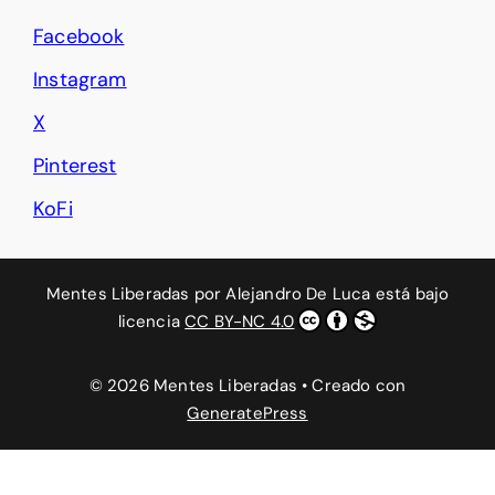
Facebook
Instagram
X
Pinterest
KoFi
Mentes Liberadas
por
Alejandro De Luca
está bajo
licencia
CC BY-NC 4.0
© 2026 Mentes Liberadas
• Creado con
GeneratePress