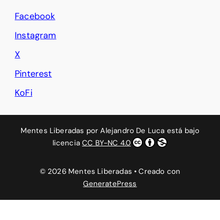
Facebook
Instagram
X
Pinterest
KoFi
Mentes Liberadas
por
Alejandro De Luca
está bajo
licencia
CC BY-NC 4.0
© 2026 Mentes Liberadas
• Creado con
GeneratePress