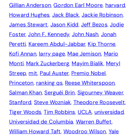
Gillian Anderson
,
Gordon Earl Moore
,
harvard
,
Howard Hughes
,
Jack Black
,
Jackie Robinson
,
James Stewart
,
Jason Kidd
,
Jeff Bezos
,
Jodie
Foster
,
John F. Kennedy
,
John Nash
,
Jonah
Peretti
,
Kareem Abdul-Jabbar
,
Kip Thorne
,
Kofi Annan
,
larry page
,
Mae Jemison
,
Mario
Monti
,
Mark Zuckerberg
,
Mayim Bialik
,
Meryl
Streep
,
mit
,
Paul Auster
,
Premio Nobel
,
Princeton
,
ranking qs
,
Reese Whiterspoon
,
Salman Khan
,
Serguéi Brin
,
Sigourney Weaver
,
Stanford
,
Steve Wozniak
,
Theodore Roosevelt
,
Tiger Woods
,
Tim Robbins
,
UCLA
,
universidad
,
Universidad de Columbia
,
Warren Buffet
,
William Howard Taft
,
Woodroo Wilson
,
Yale