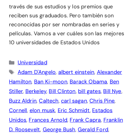
través de sus estudios y los premios que
reciben sus graduados. Pero también son
reconocidas por ser nombradas en series y
películas. Vamos a ver cuáles son las mejores
10 universidades de Estados Unidos
Categorías
Universidad
Etiquetas
Adam D'Angelo
,
albert einstein
,
Alexander
Hamilton
,
Ban Ki-moon
,
Barack Obama
,
Ben
Stiller
,
Berkeley
,
Bill Clinton
,
bill gates
,
Bill Nye
,
Buzz Aldrin
,
Caltech
,
carl sagan
,
Chris Pine
,
Cornell
,
elon musk
,
Eric Schmidt
,
Estados
Unidos
,
Frances Arnold
,
Frank Capra
,
Franklin
D. Roosevelt
,
George Bush
,
Gerald Ford
,