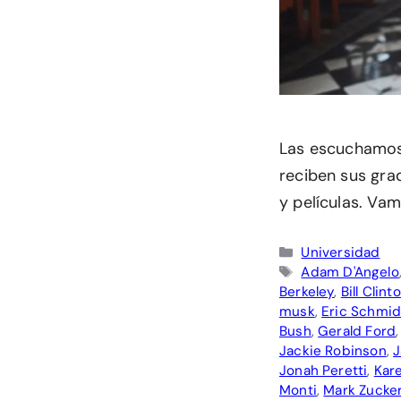
Las escuchamos 
reciben sus gra
y películas. Va
Categorías
Universidad
Etiquetas
Adam D'Angelo
Berkeley
,
Bill Clint
musk
,
Eric Schmid
Bush
,
Gerald Ford
Jackie Robinson
,
J
Jonah Peretti
,
Kar
Monti
,
Mark Zucke