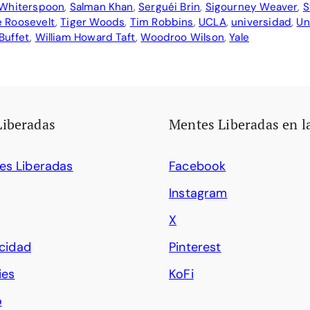
Whiterspoon
,
Salman Khan
,
Serguéi Brin
,
Sigourney Weaver
,
S
 Roosevelt
,
Tiger Woods
,
Tim Robbins
,
UCLA
,
universidad
,
Un
Buffet
,
William Howard Taft
,
Woodroo Wilson
,
Yale
Liberadas
Mentes Liberadas en l
es Liberadas
Facebook
Instagram
X
acidad
Pinterest
ies
KoFi
o