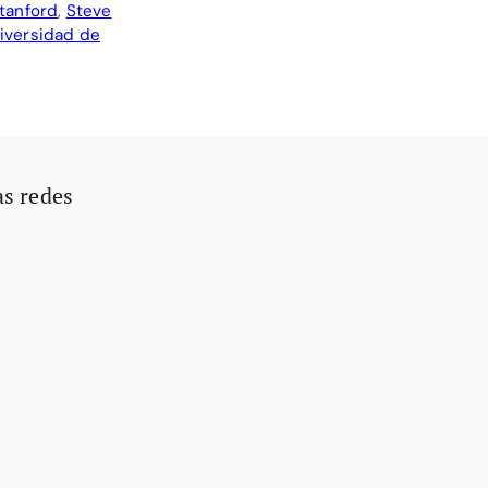
tanford
,
Steve
iversidad de
as redes