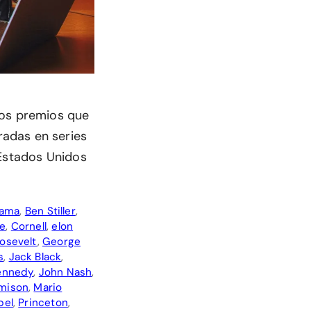
los premios que
adas en series
 Estados Unidos
bama
,
Ben Stiller
,
ne
,
Cornell
,
elon
oosevelt
,
George
s
,
Jack Black
,
Kennedy
,
John Nash
,
mison
,
Mario
bel
,
Princeton
,