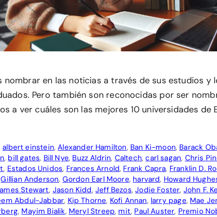
nombrar en las noticias a través de sus estudios y 
duados. Pero también son reconocidas por ser nombr
mos a ver cuáles son las mejores 10 universidades de
,
albert einstein
,
Alexander Hamilton
,
Ban Ki-moon
,
Barack O
on
,
bill gates
,
Bill Nye
,
Buzz Aldrin
,
Caltech
,
carl sagan
,
Chris Pi
t
,
Estados Unidos
,
Frances Arnold
,
Frank Capra
,
Franklin D. R
,
Gillian Anderson
,
Gordon Earl Moore
,
harvard
,
Howard Hughe
ames Stewart
,
Jason Kidd
,
Jeff Bezos
,
Jodie Foster
,
John F. 
eem Abdul-Jabbar
,
Kip Thorne
,
Kofi Annan
,
larry page
,
Mae Je
rberg
,
Mayim Bialik
,
Meryl Streep
,
mit
,
Paul Auster
,
Premio No