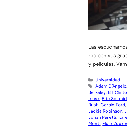
Las escuchamos 
reciben sus gra
y películas. Va
Categorías
Universidad
Etiquetas
Adam D'Angelo
Berkeley
,
Bill Clint
musk
,
Eric Schmid
Bush
,
Gerald Ford
Jackie Robinson
,
J
Jonah Peretti
,
Kar
Monti
,
Mark Zucke