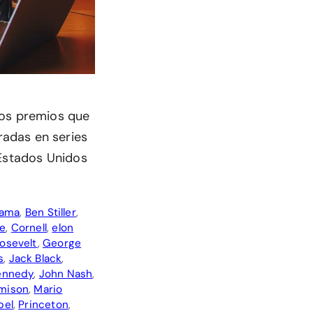
los premios que
adas en series
 Estados Unidos
bama
,
Ben Stiller
,
ne
,
Cornell
,
elon
oosevelt
,
George
s
,
Jack Black
,
Kennedy
,
John Nash
,
mison
,
Mario
bel
,
Princeton
,