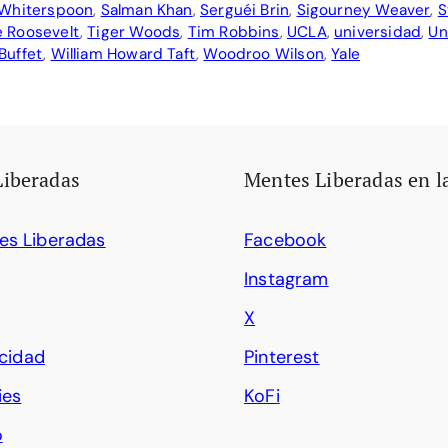
Whiterspoon
,
Salman Khan
,
Serguéi Brin
,
Sigourney Weaver
,
S
 Roosevelt
,
Tiger Woods
,
Tim Robbins
,
UCLA
,
universidad
,
Un
Buffet
,
William Howard Taft
,
Woodroo Wilson
,
Yale
Liberadas
Mentes Liberadas en l
es Liberadas
Facebook
Instagram
X
acidad
Pinterest
ies
KoFi
o