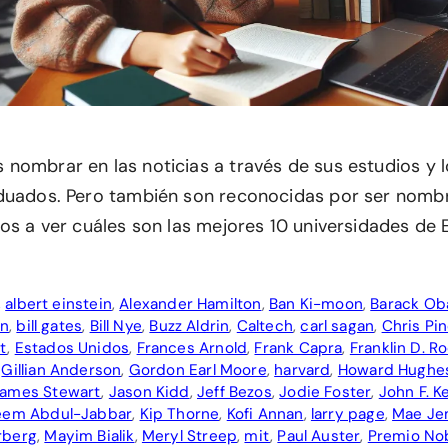
nombrar en las noticias a través de sus estudios y 
duados. Pero también son reconocidas por ser nombr
mos a ver cuáles son las mejores 10 universidades de
,
albert einstein
,
Alexander Hamilton
,
Ban Ki-moon
,
Barack O
on
,
bill gates
,
Bill Nye
,
Buzz Aldrin
,
Caltech
,
carl sagan
,
Chris Pi
t
,
Estados Unidos
,
Frances Arnold
,
Frank Capra
,
Franklin D. R
,
Gillian Anderson
,
Gordon Earl Moore
,
harvard
,
Howard Hughe
ames Stewart
,
Jason Kidd
,
Jeff Bezos
,
Jodie Foster
,
John F. 
eem Abdul-Jabbar
,
Kip Thorne
,
Kofi Annan
,
larry page
,
Mae Je
rberg
,
Mayim Bialik
,
Meryl Streep
,
mit
,
Paul Auster
,
Premio No