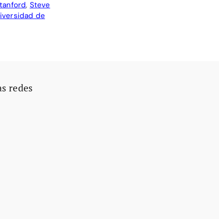
tanford
,
Steve
iversidad de
as redes