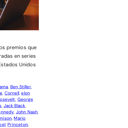
los premios que
adas en series
 Estados Unidos
bama
,
Ben Stiller
,
ne
,
Cornell
,
elon
oosevelt
,
George
s
,
Jack Black
,
Kennedy
,
John Nash
,
mison
,
Mario
bel
,
Princeton
,