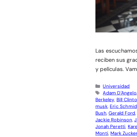
Las escuchamos 
reciben sus gra
y películas. Va
Categorías
Universidad
Etiquetas
Adam D'Angelo
Berkeley
,
Bill Clint
musk
,
Eric Schmid
Bush
,
Gerald Ford
Jackie Robinson
,
J
Jonah Peretti
,
Kar
Monti
,
Mark Zucke