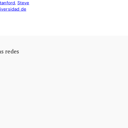
tanford
,
Steve
iversidad de
as redes