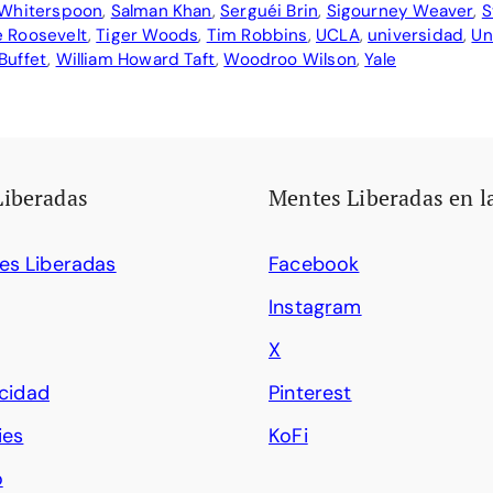
Whiterspoon
,
Salman Khan
,
Serguéi Brin
,
Sigourney Weaver
,
S
 Roosevelt
,
Tiger Woods
,
Tim Robbins
,
UCLA
,
universidad
,
Un
Buffet
,
William Howard Taft
,
Woodroo Wilson
,
Yale
Liberadas
Mentes Liberadas en l
es Liberadas
Facebook
Instagram
X
acidad
Pinterest
ies
KoFi
o