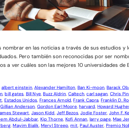
nombrar en las noticias a través de sus estudios y 
duados. Pero también son reconocidas por ser nombr
mos a ver cuáles son las mejores 10 universidades de
,
albert einstein
,
Alexander Hamilton
,
Ban Ki-moon
,
Barack O
on
,
bill gates
,
Bill Nye
,
Buzz Aldrin
,
Caltech
,
carl sagan
,
Chris Pi
t
,
Estados Unidos
,
Frances Arnold
,
Frank Capra
,
Franklin D. R
,
Gillian Anderson
,
Gordon Earl Moore
,
harvard
,
Howard Hughe
ames Stewart
,
Jason Kidd
,
Jeff Bezos
,
Jodie Foster
,
John F. 
eem Abdul-Jabbar
,
Kip Thorne
,
Kofi Annan
,
larry page
,
Mae Je
rberg
,
Mayim Bialik
,
Meryl Streep
,
mit
,
Paul Auster
,
Premio No