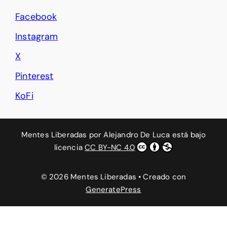
Facebook
Instagram
X
Pinterest
KoFi
Mentes Liberadas
por
Alejandro De Luca
está bajo
licencia
CC BY-NC 4.0
© 2026 Mentes Liberadas
• Creado con
GeneratePress