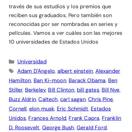
través de sus estudios y los premios que
reciben sus graduados. Pero también son
reconocidas por ser nombradas en series y
películas. Vamos a ver cuáles son las mejores
10 universidades de Estados Unidos
Categorías
Universidad
Etiquetas
Adam D'Angelo
,
albert einstein
,
Alexander
Hamilton
,
Ban Ki-moon
,
Barack Obama
,
Ben
Stiller
,
Berkeley
,
Bill Clinton
,
bill gates
,
Bill Nye
,
Buzz Aldrin
,
Caltech
,
carl sagan
,
Chris Pine
,
Cornell
,
elon musk
,
Eric Schmidt
,
Estados
Unidos
,
Frances Arnold
,
Frank Capra
,
Franklin
D. Roosevelt
,
George Bush
,
Gerald Ford
,