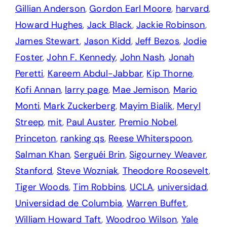
Gillian Anderson
,
Gordon Earl Moore
,
harvard
,
Howard Hughes
,
Jack Black
,
Jackie Robinson
,
James Stewart
,
Jason Kidd
,
Jeff Bezos
,
Jodie
Foster
,
John F. Kennedy
,
John Nash
,
Jonah
Peretti
,
Kareem Abdul-Jabbar
,
Kip Thorne
,
Kofi Annan
,
larry page
,
Mae Jemison
,
Mario
Monti
,
Mark Zuckerberg
,
Mayim Bialik
,
Meryl
Streep
,
mit
,
Paul Auster
,
Premio Nobel
,
Princeton
,
ranking qs
,
Reese Whiterspoon
,
Salman Khan
,
Serguéi Brin
,
Sigourney Weaver
,
Stanford
,
Steve Wozniak
,
Theodore Roosevelt
,
Tiger Woods
,
Tim Robbins
,
UCLA
,
universidad
,
Universidad de Columbia
,
Warren Buffet
,
William Howard Taft
,
Woodroo Wilson
,
Yale