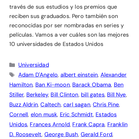
través de sus estudios y los premios que
reciben sus graduados. Pero también son
reconocidas por ser nombradas en series y
películas. Vamos a ver cuáles son las mejores
10 universidades de Estados Unidos
Categorías
Universidad
Etiquetas
Adam D'Angelo
,
albert einstein
,
Alexander
Hamilton
,
Ban Ki-moon
,
Barack Obama
,
Ben
Stiller
,
Berkeley
,
Bill Clinton
,
bill gates
,
Bill Nye
,
Buzz Aldrin
,
Caltech
,
carl sagan
,
Chris Pine
,
Cornell
,
elon musk
,
Eric Schmidt
,
Estados
Unidos
,
Frances Arnold
,
Frank Capra
,
Franklin
D. Roosevelt
,
George Bush
,
Gerald Ford
,