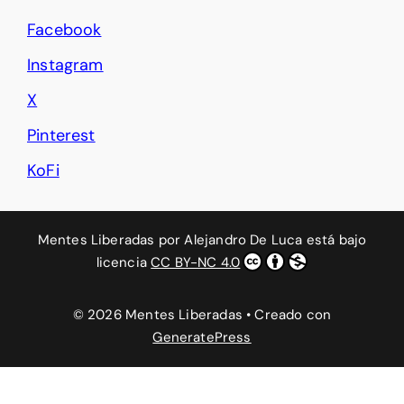
Facebook
Instagram
X
Pinterest
KoFi
Mentes Liberadas
por
Alejandro De Luca
está bajo
licencia
CC BY-NC 4.0
© 2026 Mentes Liberadas
• Creado con
GeneratePress