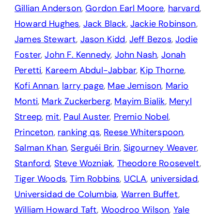
Gillian Anderson
,
Gordon Earl Moore
,
harvard
,
Howard Hughes
,
Jack Black
,
Jackie Robinson
,
James Stewart
,
Jason Kidd
,
Jeff Bezos
,
Jodie
Foster
,
John F. Kennedy
,
John Nash
,
Jonah
Peretti
,
Kareem Abdul-Jabbar
,
Kip Thorne
,
Kofi Annan
,
larry page
,
Mae Jemison
,
Mario
Monti
,
Mark Zuckerberg
,
Mayim Bialik
,
Meryl
Streep
,
mit
,
Paul Auster
,
Premio Nobel
,
Princeton
,
ranking qs
,
Reese Whiterspoon
,
Salman Khan
,
Serguéi Brin
,
Sigourney Weaver
,
Stanford
,
Steve Wozniak
,
Theodore Roosevelt
,
Tiger Woods
,
Tim Robbins
,
UCLA
,
universidad
,
Universidad de Columbia
,
Warren Buffet
,
William Howard Taft
,
Woodroo Wilson
,
Yale