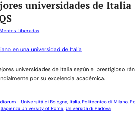
jores universidades de Italia
 QS
Mentes Liberadas
ores universidades de Italia según el prestigioso rán
ndialmente por su excelencia académica.
diorum - Università di Bologna
,
Italia
,
Politecnico di Milano
,
Po
,
Sapienza University of Rome
,
Università di Padova