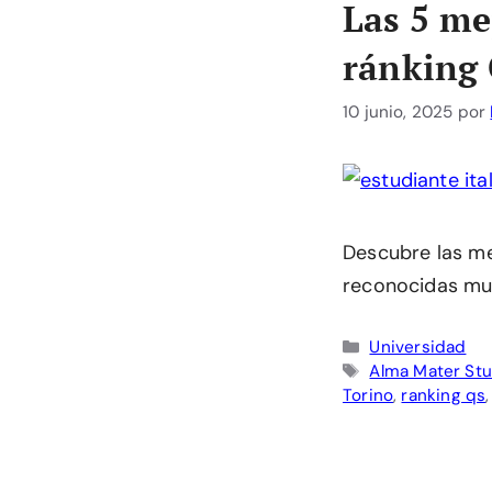
Las 5 me
ránking
10 junio, 2025
por
Descubre las mej
reconocidas mu
Categorías
Universidad
Etiquetas
Alma Mater Stu
Torino
,
ranking qs