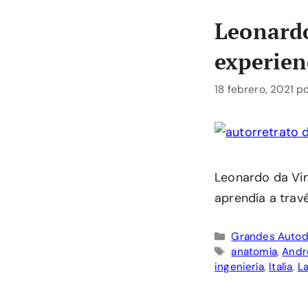
Leonardo
experien
18 febrero, 2021
p
Leonardo da Vin
aprendía a trav
Categorías
Grandes Autod
Etiquetas
anatomía
,
Andr
ingeniería
,
Italia
,
L