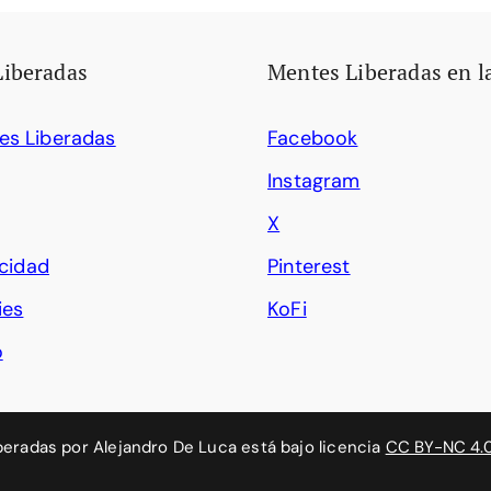
Liberadas
Mentes Liberadas en l
es Liberadas
Facebook
Instagram
X
acidad
Pinterest
ies
KoFi
o
beradas
por
Alejandro De Luca
está bajo licencia
CC BY-NC 4.