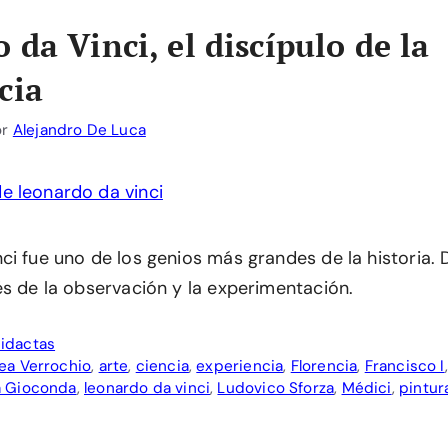
 da Vinci, el discípulo de la
cia
or
Alejandro De Luca
ci fue uno de los genios más grandes de la historia
és de la observación y la experimentación.
idactas
ea Verrochio
,
arte
,
ciencia
,
experiencia
,
Florencia
,
Francisco I
a Gioconda
,
leonardo da vinci
,
Ludovico Sforza
,
Médici
,
pintur