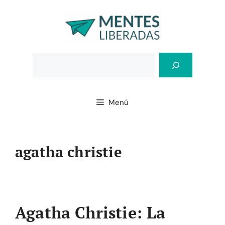
Saltar
al
contenido
Bus
Menú
agatha christie
Agatha Christie: La