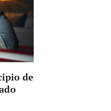
cipio de
cado