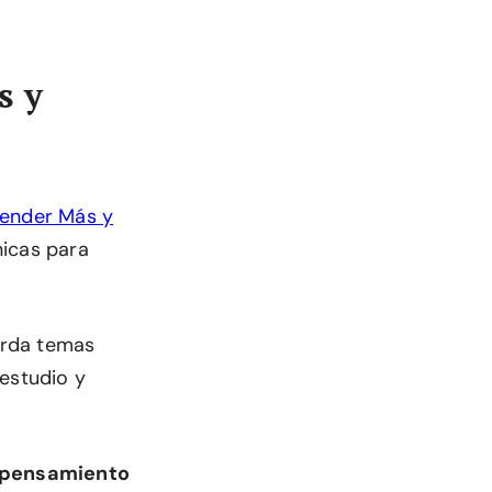
s y
ender Más y
nicas para
orda temas
 estudio y
pensamiento