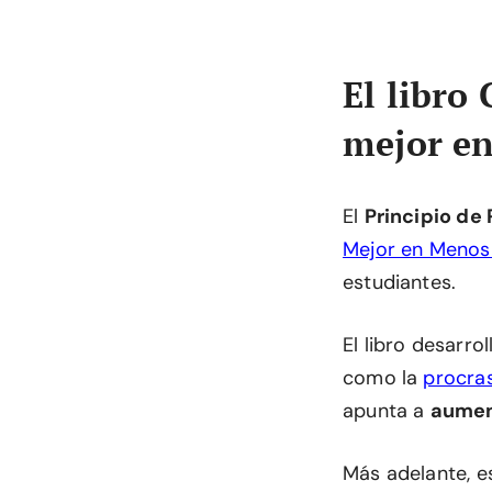
El libro
mejor e
El
Principio de
Mejor en Menos
estudiantes.
El libro desarro
como la
procras
apunta a
aument
Más adelante, e