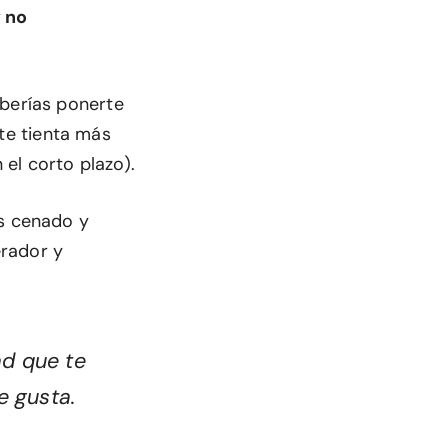
y no
eberías ponerte
o te tienta más
 el corto plazo).
as cenado y
erador y
ad que te
e gusta.