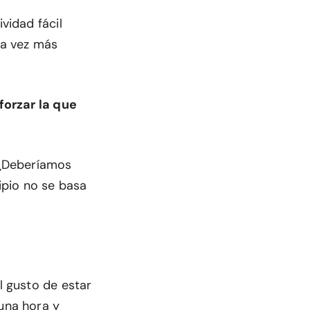
vidad fácil
da vez más
orzar la que
? ¿Deberíamos
cipio no se basa
l gusto de estar
 una hora y