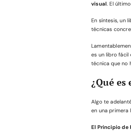
visual
. El últim
En síntesis, un 
técnicas concre
Lamentablemen
es un libro fáci
técnica que no h
¿Qué es 
Algo te adelanté
en una primera l
El Principio d