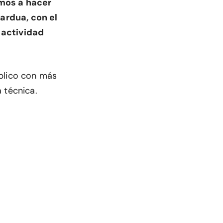
amos a hacer
ardua, con el
 actividad
xplico con más
 técnica.