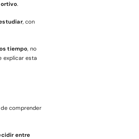
ortivo
.
estudiar
, con
os tiempo
, no
e explicar esta
cil de comprender
cidir entre