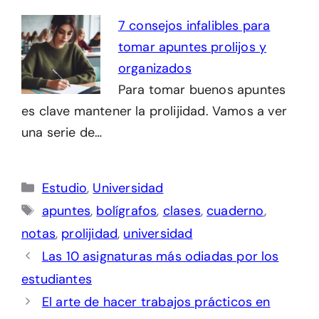
7 consejos infalibles para
tomar apuntes prolijos y
organizados
Para tomar buenos apuntes
es clave mantener la prolijidad. Vamos a ver
una serie de…
Categorías
Estudio
,
Universidad
Etiquetas
apuntes
,
bolígrafos
,
clases
,
cuaderno
,
notas
,
prolijidad
,
universidad
Las 10 asignaturas más odiadas por los
estudiantes
El arte de hacer trabajos prácticos en