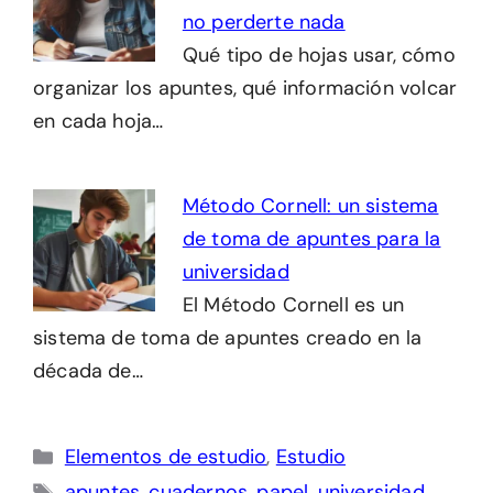
no perderte nada
Qué tipo de hojas usar, cómo
organizar los apuntes, qué información volcar
en cada hoja…
Método Cornell: un sistema
de toma de apuntes para la
universidad
El Método Cornell es un
sistema de toma de apuntes creado en la
década de…
Categorías
Elementos de estudio
,
Estudio
Etiquetas
apuntes
,
cuadernos
,
papel
,
universidad