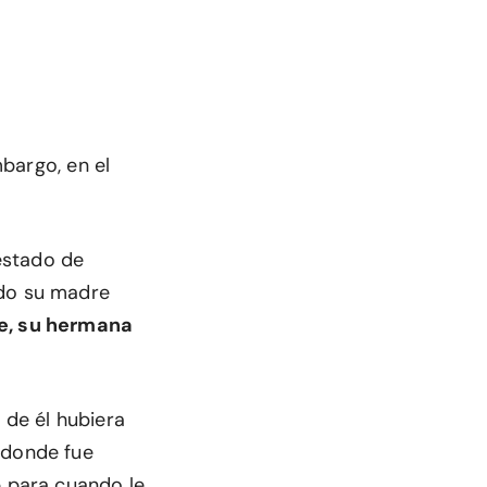
mbargo, en el
.
 estado de
ndo su madre
ne, su hermana
 de él hubiera
 donde fue
p para cuando le