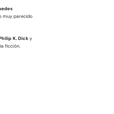
uedes
ro muy parecido
Philip K. Dick
y
a ficción.