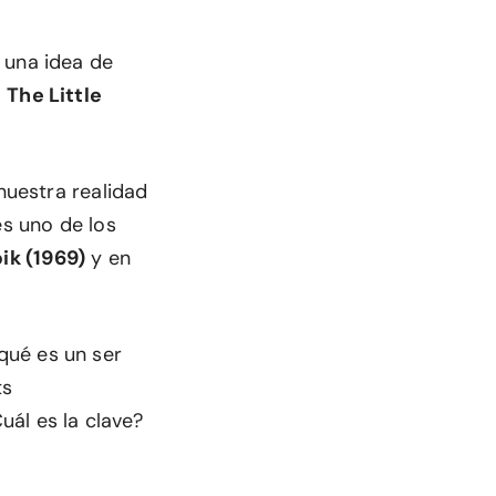
 una idea de
o
The Little
nuestra realidad
es uno de los
ik (1969)
y en
qué es un ser
ts
l es la clave?