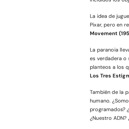
La idea de jugu
Pixar, pero en r
Movement (195
La paranoia llev
es verdadera o s
planteos a los 
Los Tres Estig
También de la p
humano. ¿Somos
programados? ¿
¿Nuestro ADN? 