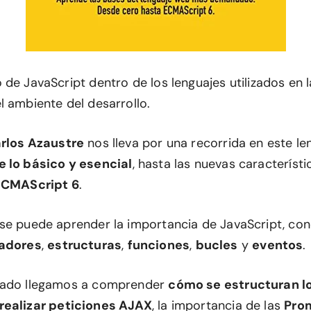
 de JavaScript dentro de los lenguajes utilizados en
l ambiente del desarrollo.
rlos Azaustre
nos lleva por una recorrida en este le
 lo básico y esencial
, hasta las nuevas característ
ECMAScript 6
.
se puede aprender la importancia de JavaScript, co
adores
,
estructuras
,
funciones
,
bucles
y
eventos
.
zado llegamos a comprender
cómo se estructuran l
realizar peticiones AJAX
, la importancia de las
Pro