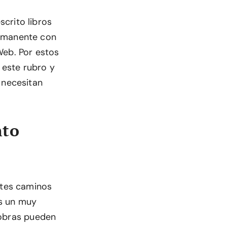
crito libros
ermanente con
Web. Por estos
 este rubro y
 necesitan
nto
ntes caminos
es un muy
 obras pueden