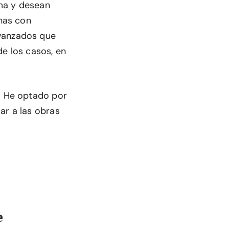
ema y desean
nas con
avanzados que
de los casos, en
n. He optado por
ar a las obras
e