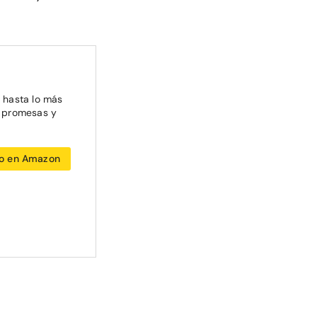
o hasta lo más
, promesas y
io en Amazon