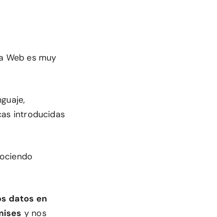
 la Web es muy
nguaje,
icas introducidas
nociendo
os datos en
mises
y nos