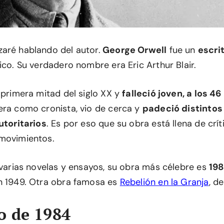
aré hablando del autor.
George Orwell
fue un
escri
ico. Su verdadero nombre era Eric Arthur Blair.
 primera mitad del siglo XX y
falleció joven, a los 4
era como cronista, vio de cerca y
padeció distinto
utoritarios
. Es por eso que su obra está llena de crít
 movimientos.
ó varias novelas y ensayos, su obra más célebre es
19
n 1949. Otra obra famosa es
Rebelión en la Granja
, d
o de 1984