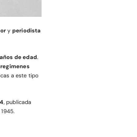
tor
y
periodista
6 años de edad
.
s regímenes
icas a este tipo
84
, publicada
e 1945.