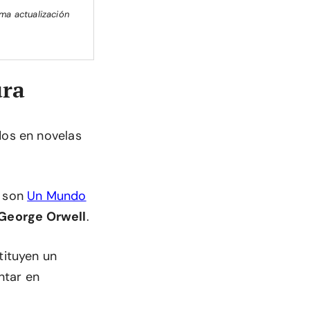
ima actualización
ura
dos en novelas
son
Un Mundo
George Orwell
.
tituyen un
ntar en