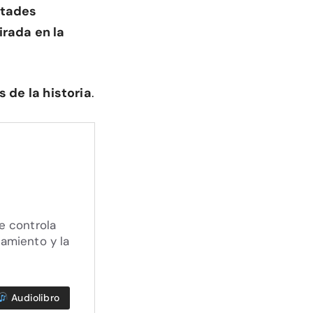
rtades
irada en la
 de la historia
.
e controla
samiento y la
Audiolibro