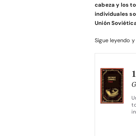
cabeza y los t
individuales so
Unión Soviética
Sigue leyendo y
G
U
t
i