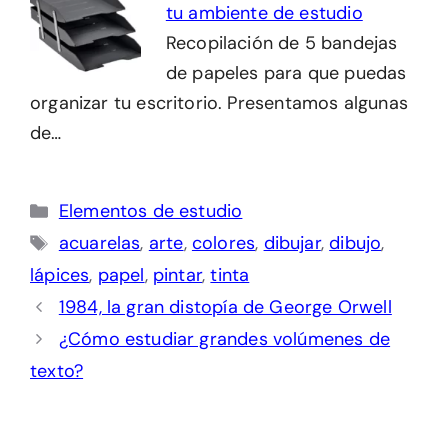
tu ambiente de estudio
Recopilación de 5 bandejas
de papeles para que puedas
organizar tu escritorio. Presentamos algunas
de…
Categorías
Elementos de estudio
Etiquetas
acuarelas
,
arte
,
colores
,
dibujar
,
dibujo
,
lápices
,
papel
,
pintar
,
tinta
1984, la gran distopía de George Orwell
¿Cómo estudiar grandes volúmenes de
texto?