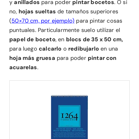
y
anillados
para poder
pintar bocetos
. O si
no,
hojas sueltas
de tamaños superiores
(
50×70 cm, por ejemplo)
para pintar cosas
puntuales. Particularmente suelo utilizar el
papel de boceto
, en
blocs de 35 x 50 cm,
para luego
calcarlo
o
redibujarlo
en una
hoja más gruesa
para poder
pintar con
acuarelas
.