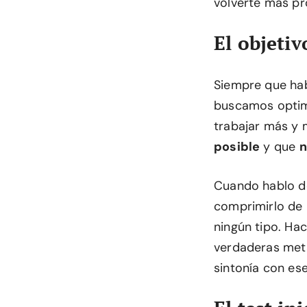
volverte más pr
El objetiv
Siempre que ha
buscamos optim
trabajar más y 
posible
y que
n
Cuando hablo de
comprimirlo de 
ningún tipo. Ha
verdaderas meta
sintonía con es