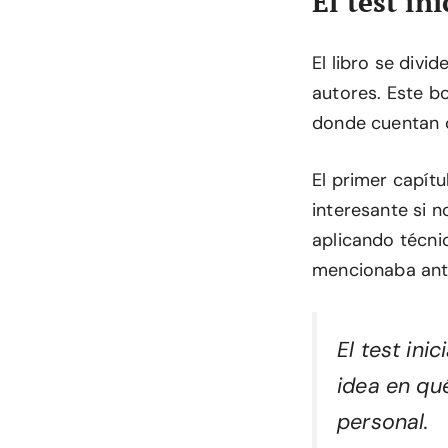
El test ini
El libro se div
autores. Este b
donde cuentan 
El primer capít
interesante si n
aplicando técnic
mencionaba ant
El test ini
idea en qu
personal.