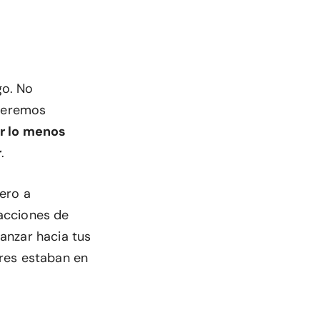
go. No
ueremos
r lo menos
r
.
ero a
acciones de
anzar hacia tus
res estaban en