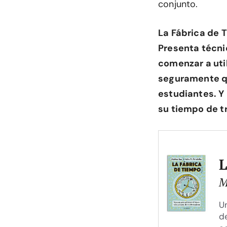
conjunto.
La Fábrica de 
Presenta técni
comenzar a util
seguramente qu
estudiantes. Y
su tiempo de t
L
M
U
d