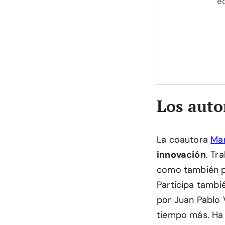
eq
Los auto
La coautora
Mar
innovación
. Tr
como también pa
Participa tambi
por Juan Pablo 
tiempo más. Ha 