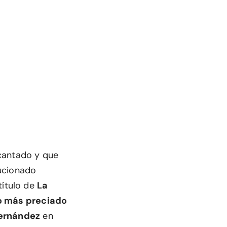
ncantado y que
lucionado
título de
La
ro más preciado
Fernández
en