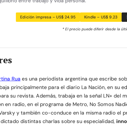
uilibrio entre trabajo y vida personal.
Edición impresa – US$ 24.95
Kindle – US$ 9.23
* El precio puede diferir desde la últ
res
tina Rua
es una periodista argentina que escribe so
abaja principalmente para el diario La Nación, en su e
ra su revista. Además, trabaja en la señal LN+ del 
én en radio, en el programa de Metro, No Somos Nadi
Varsky y también co-conduce en la misma radio el 
dictado distintas charlas sobre su especialidad,
inn