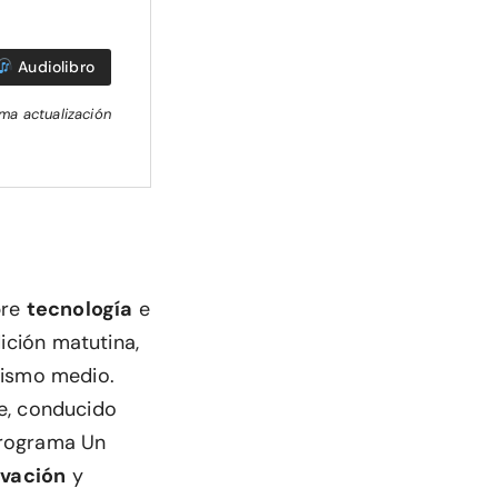
Audiolibro
ima actualización
bre
tecnología
e
dición matutina,
mismo medio.
e, conducido
programa Un
ovación
y