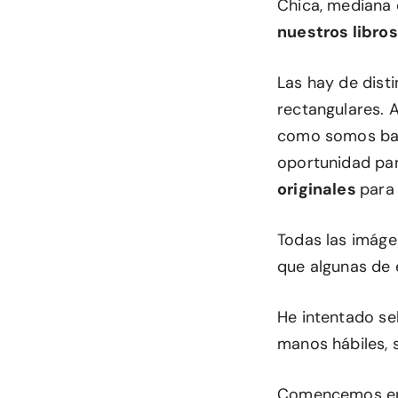
Chica, mediana 
nuestros libros
Las hay de dist
rectangulares. 
como somos bas
oportunidad par
originales
para 
Todas las imágen
que algunas de e
He intentado se
manos hábiles, 
Comencemos ento