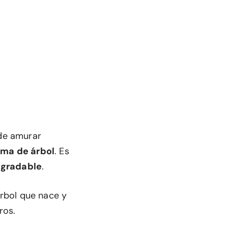
 de amurar
rma de árbol
. Es
gradable
.
rbol que nace y
ros.