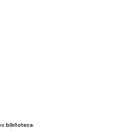
una
biblioteca
.