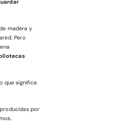
uardar
 de madera y
ared. Pero
uena
bliotecas
o que significa
eproducidas por
amos.