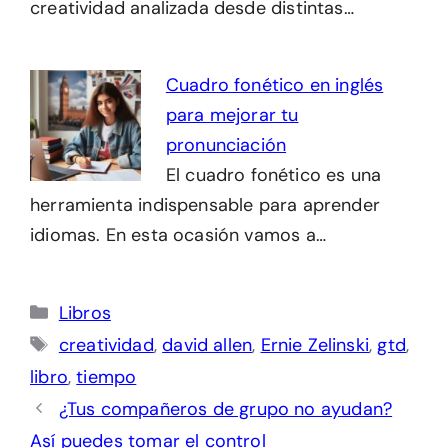
creatividad analizada desde distintas…
Cuadro fonético en inglés
para mejorar tu
pronunciación
El cuadro fonético es una
herramienta indispensable para aprender
idiomas. En esta ocasión vamos a…
Categorías
Libros
Etiquetas
creatividad
,
david allen
,
Ernie Zelinski
,
gtd
,
libro
,
tiempo
¿Tus compañeros de grupo no ayudan?
Así puedes tomar el control