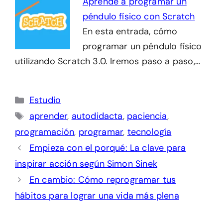
Aprende a programar un
péndulo físico con Scratch
En esta entrada, cómo
programar un péndulo físico
utilizando Scratch 3.0. Iremos paso a paso,…
Categorías
Estudio
Etiquetas
aprender
,
autodidacta
,
paciencia
,
programación
,
programar
,
tecnología
Empieza con el porqué: La clave para
inspirar acción según Simon Sinek
En cambio: Cómo reprogramar tus
hábitos para lograr una vida más plena