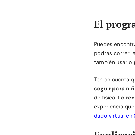
El progr
Puedes encontr
podrás correr l
también usarlo p
Ten en cuenta 
seguir para ni
de física.
Lo re
experiencia que
dado virtual en
Explicac