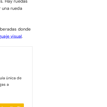
os. Hay ruedas
r una rueda
Liberadas donde
uaje visual
.
uía única de
gas a