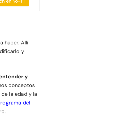
ch en Ko-Fi
 hacer. Allí
ificarlo y
 entender y
unos conceptos
 de la edad y la
rograma del
ro.