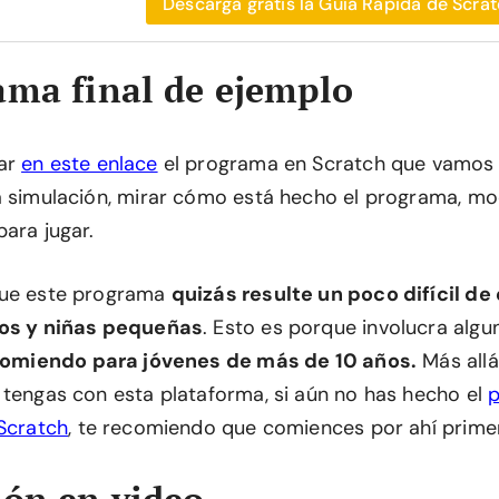
Descarga gratis la Guía Rápida de Scrat
ama final de ejemplo
ar
en este enlace
el programa en Scratch que vamos a
a simulación, mirar cómo está hecho el programa, mod
ara jugar.
que este programa
quizás resulte un poco difícil de
ños y niñas pequeñas
. Esto es porque involucra alg
comiendo para jóvenes de más de 10 años.
Más allá
 tengas con esta plataforma, si aún no has hecho el
p
 Scratch
, te recomiendo que comiences por ahí prime
ión en video