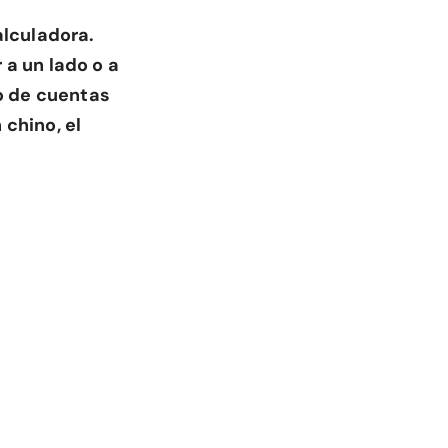
lculadora.
 a un lado o a
po de cuentas
 chino, el