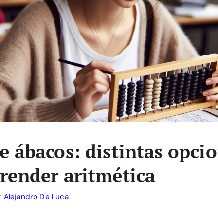
e ábacos: distintas opci
render aritmética
r
Alejandro De Luca