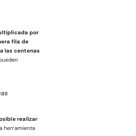
ltiplicada por
mera fila de
ra las centenas
 pueden
cas
osible realizar
ta herramienta