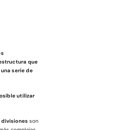
os
estructura que
 una serie de
osible utilizar
y
divisiones
son
 más complejas