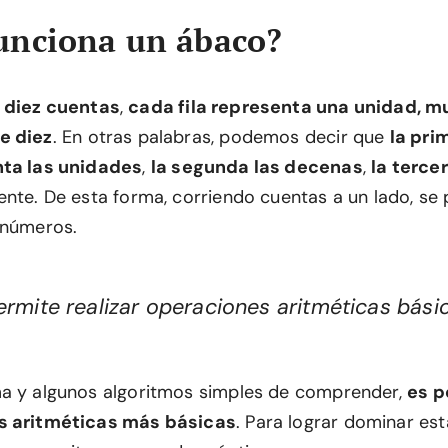
unciona un ábaco?
 diez cuentas
,
cada fila representa una unidad, mu
e diez
. En otras palabras, podemos decir que
la pri
nta las unidades
,
la segunda las decenas
,
la terce
ente. De esta forma, corriendo cuentas a un lado, se
 números.
ermite realizar operaciones aritméticas bási
a y algunos algoritmos simples de comprender,
es p
s aritméticas más básicas
. Para lograr dominar es