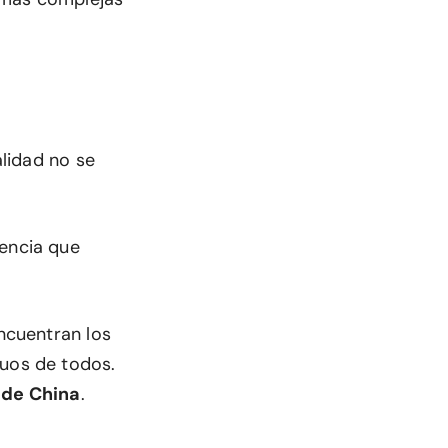
alidad no se
dencia que
encuentran los
guos de todos.
 de China
.