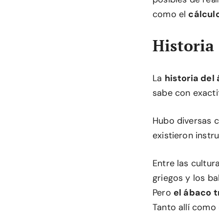
como el
cálcul
Historia
La
historia del
sabe con exacti
Hubo diversas c
existieron instr
Entre las cultur
griegos y los b
Pero
el ábaco t
Tanto allí como 