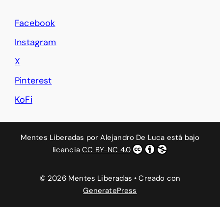
Facebook
Instagram
X
Pinterest
KoFi
Mentes Liberadas
por
Alejandro De Luca
está bajo
licencia
CC BY-NC 4.0
© 2026 Mentes Liberadas
• Creado con
GeneratePress