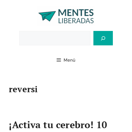
Saltar
al
contenido
Bus
Menú
reversi
¡Activa tu cerebro! 10