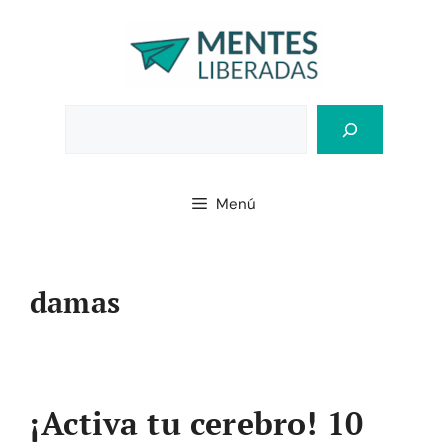
Saltar
al
contenido
Bus
Menú
damas
¡Activa tu cerebro! 10