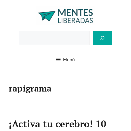
Saltar
al
contenido
Bus
Menú
rapigrama
¡Activa tu cerebro! 10