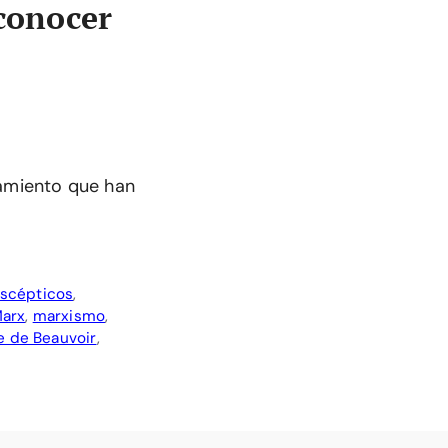
 conocer
samiento que han
scépticos
,
Marx
,
marxismo
,
 de Beauvoir
,