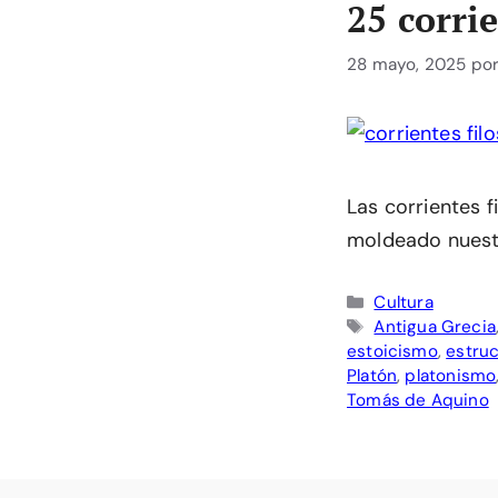
25 corri
28 mayo, 2025
po
Las corrientes 
moldeado nuestr
Categorías
Cultura
Etiquetas
Antigua Grecia
estoicismo
,
estruc
Platón
,
platonismo
Tomás de Aquino