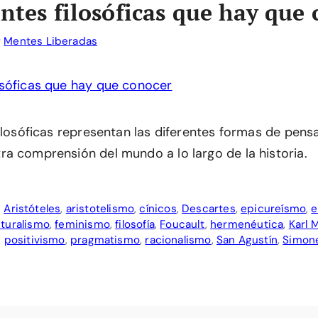
entes filosóficas que hay que
r
Mentes Liberadas
filosóficas representan las diferentes formas de pen
a comprensión del mundo a lo largo de la historia.
,
Aristóteles
,
aristotelismo
,
cínicos
,
Descartes
,
epicureísmo
,
e
turalismo
,
feminismo
,
filosofía
,
Foucault
,
hermenéutica
,
Karl 
,
positivismo
,
pragmatismo
,
racionalismo
,
San Agustín
,
Simone