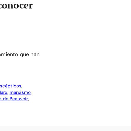
 conocer
samiento que han
scépticos
,
Marx
,
marxismo
,
 de Beauvoir
,