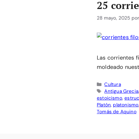
25 corri
28 mayo, 2025
po
Las corrientes 
moldeado nuestr
Categorías
Cultura
Etiquetas
Antigua Grecia
estoicismo
,
estruc
Platón
,
platonismo
Tomás de Aquino