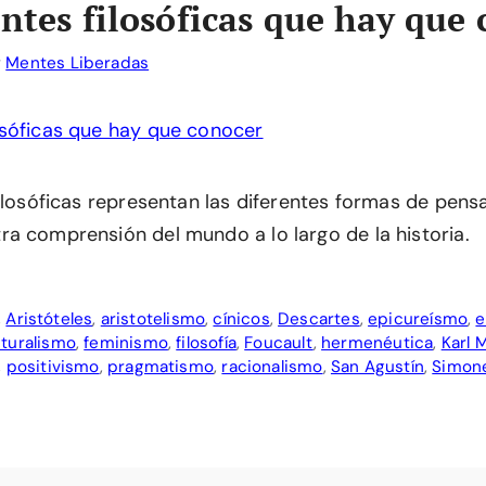
entes filosóficas que hay que
r
Mentes Liberadas
filosóficas representan las diferentes formas de pen
a comprensión del mundo a lo largo de la historia.
,
Aristóteles
,
aristotelismo
,
cínicos
,
Descartes
,
epicureísmo
,
e
turalismo
,
feminismo
,
filosofía
,
Foucault
,
hermenéutica
,
Karl 
,
positivismo
,
pragmatismo
,
racionalismo
,
San Agustín
,
Simone