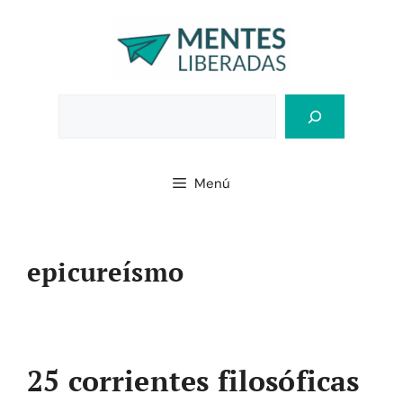
Saltar
al
contenido
Bus
Menú
epicureísmo
25 corrientes filosóficas