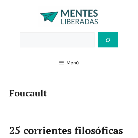
Saltar
al
contenido
Bus
Menú
Foucault
25 corrientes filosóficas