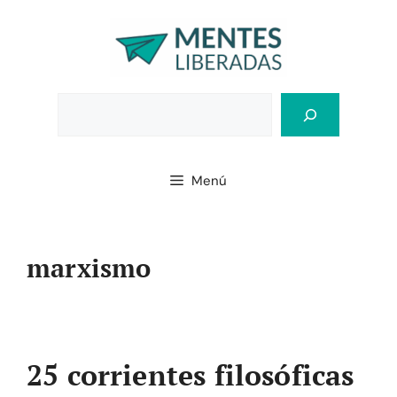
Saltar
al
contenido
Bus
Menú
marxismo
25 corrientes filosóficas