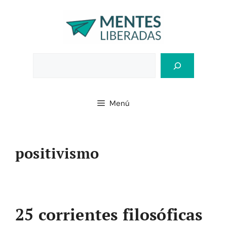
Saltar
al
contenido
Bus
Menú
positivismo
25 corrientes filosóficas