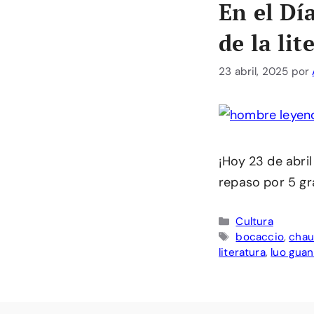
En el Dí
de la lit
23 abril, 2025
por
¡Hoy 23 de abril
repaso por 5 gra
Categorías
Cultura
Etiquetas
bocaccio
,
chau
literatura
,
luo gua