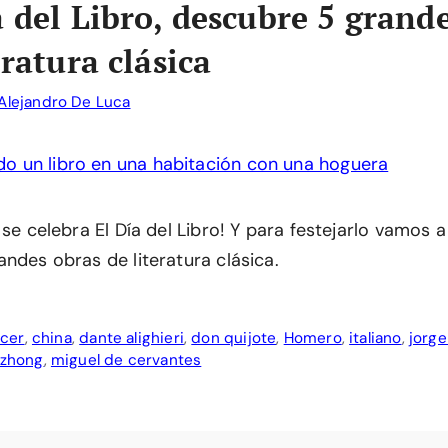
a del Libro, descubre 5 grand
eratura clásica
Alejandro De Luca
 se celebra El Día del Libro! Y para festejarlo vamos 
ndes obras de literatura clásica.
cer
,
china
,
dante alighieri
,
don quijote
,
Homero
,
italiano
,
jorge
nzhong
,
miguel de cervantes