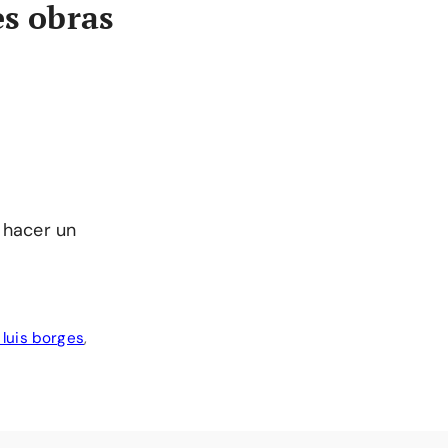
es obras
a hacer un
 luis borges
,