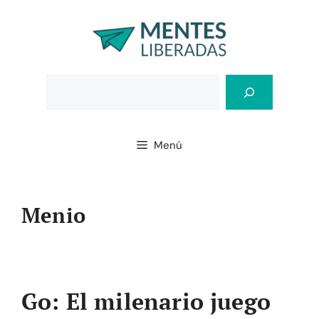
Saltar
al
contenido
Bus
Menú
Menio
Go: El milenario juego