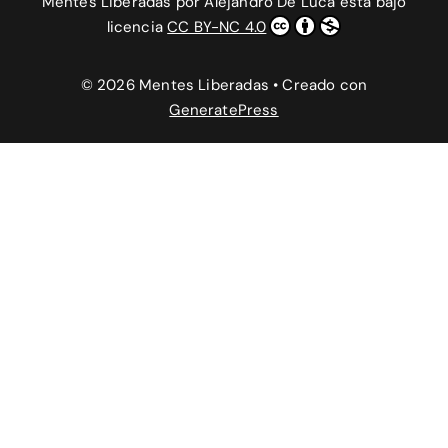
Mentes Liberadas
por
Alejandro De Luca
está bajo
licencia
CC BY-NC 4.0
© 2026 Mentes Liberadas
• Creado con
GeneratePress