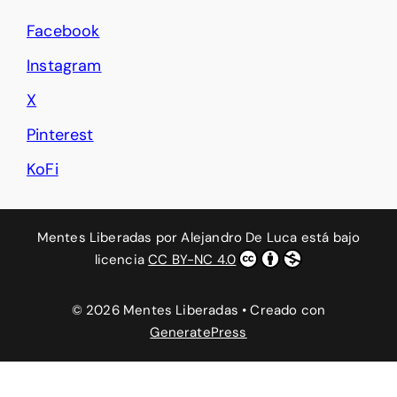
Facebook
Instagram
X
Pinterest
KoFi
Mentes Liberadas
por
Alejandro De Luca
está bajo
licencia
CC BY-NC 4.0
© 2026 Mentes Liberadas
• Creado con
GeneratePress