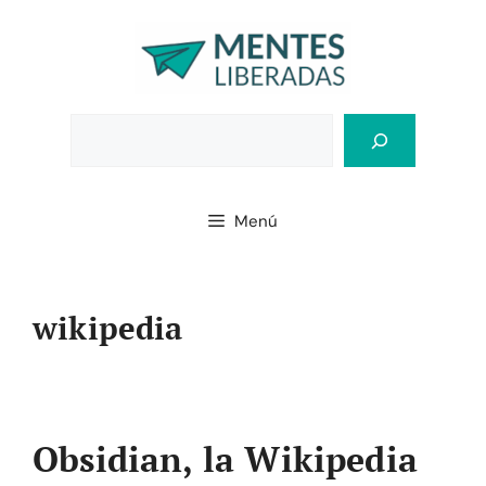
Saltar
al
contenido
Bus
Menú
wikipedia
Obsidian, la Wikipedia