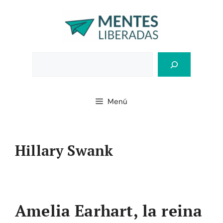
Saltar
al
contenido
Bus
Menú
Hillary Swank
Amelia Earhart, la reina