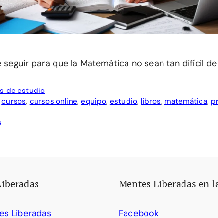
e seguir para que la Matemática no sean tan difícil de
s de estudio
,
cursos
,
cursos online
,
equipo
,
estudio
,
libros
,
matemática
,
p
s
Liberadas
Mentes Liberadas en l
es Liberadas
Facebook