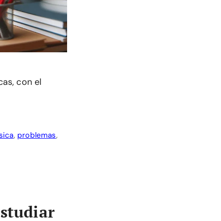
as, con el
sica
,
problemas
,
estudiar