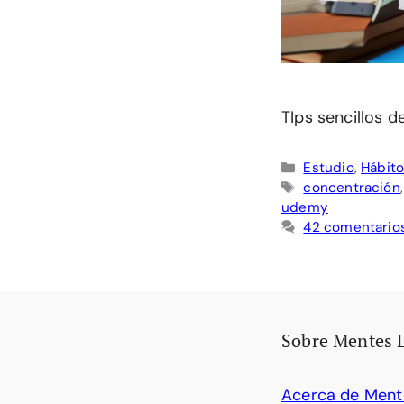
TIps sencillos d
Categorías
Estudio
,
Hábito
Etiquetas
concentración
udemy
42 comentario
Sobre Mentes 
Acerca de Ment