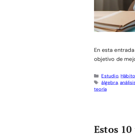
En esta entrada
objetivo de mejo
Categorías
Estudio
,
Hábito
Etiquetas
álgebra
,
anális
teoría
Estos 10