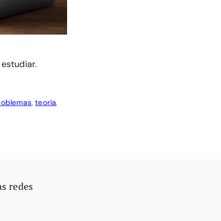
 estudiar.
roblemas
,
teoría
,
as redes