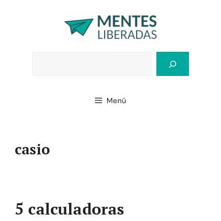
Saltar
al
contenido
Bus
Menú
casio
5 calculadoras