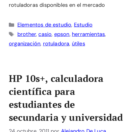
rotuladoras disponibles en el mercado
Categorías
Elementos de estudio
,
Estudio
Etiquetas
brother
,
casio
,
epson
,
herramientas
,
organización
,
rotuladora
,
útiles
HP 10s+, calculadora
científica para
estudiantes de
secundaria y universidad
24 octubre, 2011
por
Alejandro De Luca