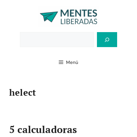
Saltar
al
contenido
Bus
Menú
helect
5 calculadoras