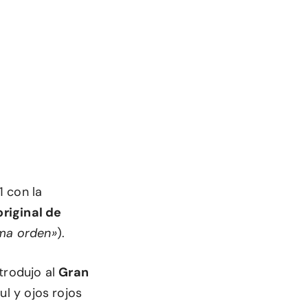
1 con la
original de
ima orden»
).
ntrodujo al
Gran
ul y ojos rojos