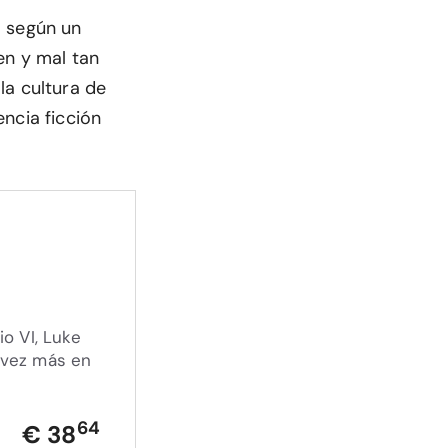
 según un
en y mal tan
la cultura de
ncia ficción
io VI, Luke
 vez más en
64
€ 38