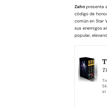
Zahn
presenta 
código de honor
común en Star W
sus enemigos añ
popular, elevan
T
T
Tr
Sk
el