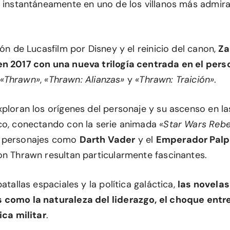
ó instantáneamente en uno de los villanos más admir
ión de Lucasfilm por Disney y el reinicio del canon,
Za
en 2017 con una nueva trilogía centrada en el pers
«Thrawn»
,
«Thrawn: Alianzas»
y
«Thrawn: Traición»
.
ploran los orígenes del personaje y su ascenso en las
co, conectando con la serie animada
«Star Wars Rebe
 personajes como
Darth Vader
y el
Emperador Palp
on Thrawn resultan particularmente fascinantes.
batallas espaciales y la política galáctica,
las novela
 como la naturaleza del liderazgo, el choque entr
ica militar
.