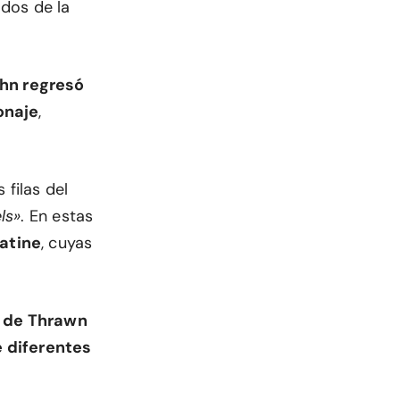
ados de la
hn regresó
onaje
,
 filas del
ls»
. En estas
atine
, cuyas
s de Thrawn
e diferentes