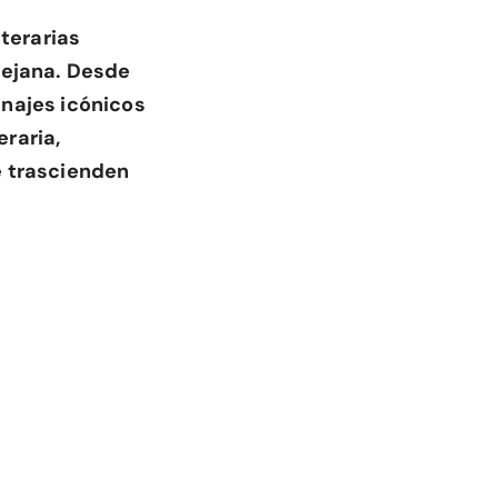
iterarias
lejana. Desde
onajes icónicos
raria,
e trascienden