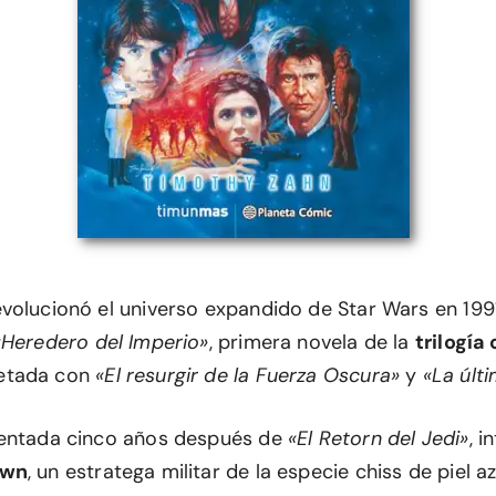
volucionó el universo expandido de Star Wars en 199
«Heredero del Imperio»
, primera novela de la
trilogía 
etada con
«El resurgir de la Fuerza Oscura»
y
«La últ
ientada cinco años después de
«El Retorn del Jedi»
, i
awn
, un estratega militar de la especie chiss de piel az