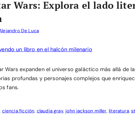
tar Wars: Explora el lado lite
a
Alejandro De Luca
ar Wars expanden el universo galáctico más allá de las
orias profundas y personajes complejos que enriquec
os fans.
,
ciencia ficción
,
claudia gray
,
john jackson miller
,
literatura
,
s