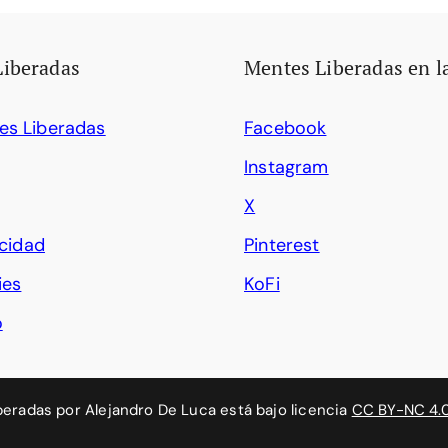
Liberadas
Mentes Liberadas en l
es Liberadas
Facebook
Instagram
X
acidad
Pinterest
ies
KoFi
o
beradas
por
Alejandro De Luca
está bajo licencia
CC BY-NC 4.