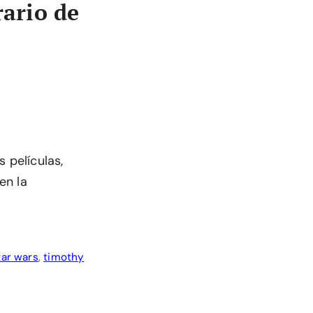
rario de
 películas,
en la
tar wars
,
timothy