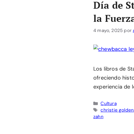
Día de S
la Fuerz
4 mayo, 2025
por
Los libros de St
ofreciendo hist
experiencia de l
Categorías
Cultura
Etiquetas
christie golden
zahn