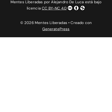
Mentes Liberadas
por
Alejandro De Luca
está bajo
licencia
CC BY-NC 4.0
© 2026 Mentes Liberadas
• Creado con
GeneratePress