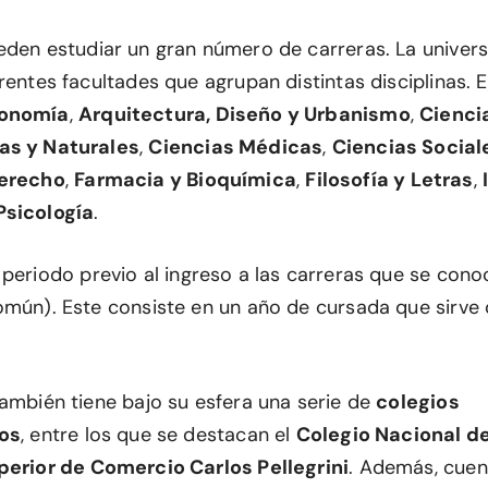
eden estudiar un gran número de carreras. La univer
rentes facultades que agrupan distintas disciplinas. E
onomía
,
Arquitectura, Diseño y Urbanismo
,
Cienci
as y Naturales
,
Ciencias Médicas
,
Ciencias Social
erecho
,
Farmacia y Bioquímica
,
Filosofía y Letras
,
Psicología
.
 periodo previo al ingreso a las carreras que se co
omún). Este consiste en un año de cursada que sirve
también tiene bajo su esfera una serie de
colegios
ios
, entre los que se destacan el
Colegio Nacional d
erior de Comercio Carlos Pellegrini
. Además, cuen