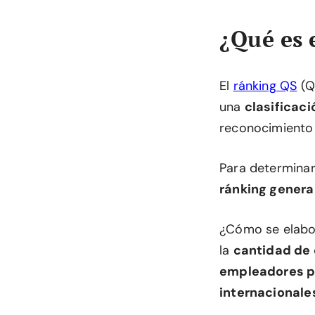
¿Qué es 
El
ránking QS
(Q
una
clasificac
reconocimiento
Para determinar 
ránking genera
¿Cómo se elabor
la
cantidad de
empleadores pú
internacionale