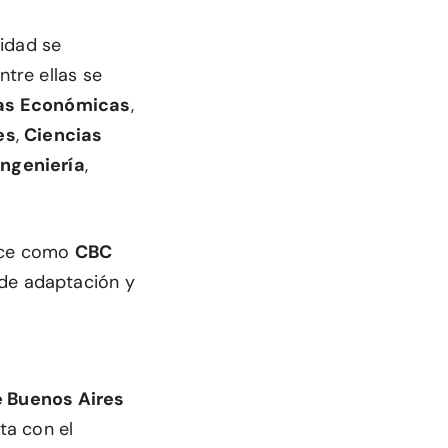
sidad se
ntre ellas se
as Económicas
,
es
,
Ciencias
Ingeniería
,
noce como
CBC
 de adaptación y
e Buenos Aires
ta con el