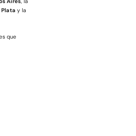
os Aires
, la
 Plata
y la
des que