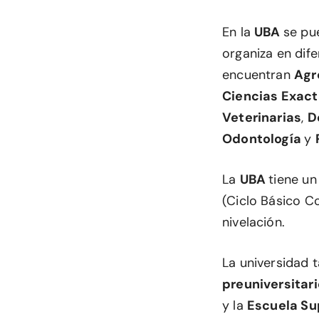
En la
UBA
se pu
organiza en dife
encuentran
Agr
Ciencias Exact
Veterinarias
,
D
Odontología
y
La
UBA
tiene un
(Ciclo Básico C
nivelación.
La universidad 
preuniversitar
y la
Escuela Sup