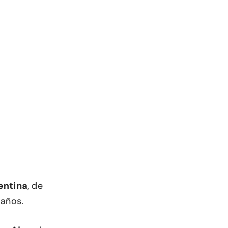
entina
, de
 años.