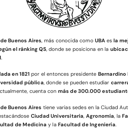
 de Buenos Aires
, más conocida como
UBA
es
la me
egún el ránking QS
, donde se posiciona en la
ubicac
l
.
ada en 1821
por el entonces presidente
Bernardino 
iversidad pública
, donde se pueden estudiar
carrer
Actualmente, cuenta con
más de 300.000 estudiant
 de Buenos Aires
tiene varias sedes en la Ciudad A
destacándose
Ciudad Universitaria
,
Agronomía
, la
Fa
ultad de Medicina
y la
Facultad de Ingeniería
.