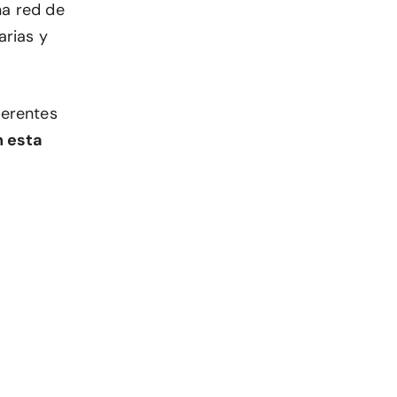
na red de
arias y
ferentes
n esta