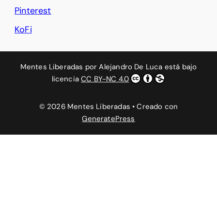
Pinterest
KoFi
Mentes Liberadas
por
Alejandro De Luca
está bajo
licencia
CC BY-NC 4.0
© 2026 Mentes Liberadas
• Creado con
GeneratePress