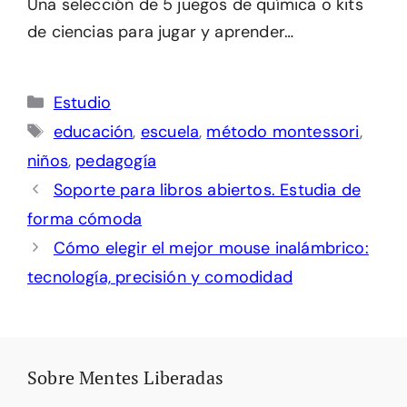
Una selección de 5 juegos de química o kits
de ciencias para jugar y aprender…
Categorías
Estudio
Etiquetas
educación
,
escuela
,
método montessori
,
niños
,
pedagogía
Soporte para libros abiertos. Estudia de
forma cómoda
Cómo elegir el mejor mouse inalámbrico:
tecnología, precisión y comodidad
Sobre Mentes Liberadas