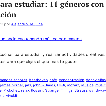
ara estudiar: 11 géneros con 
cción
20
por
Alejandro De Luca
char para estudiar y realizar actividades creativas.
es para que elijas el que más te guste.
bandas sonoras
,
beethoven
,
café
,
concentración
,
danny elfm
,
james horner
,
jazz
,
john williams
,
Lo-fi
,
mozart
,
música
,
músic
e
,
Prokófiev
,
relax
,
Rossini
,
Stranger Things
,
Strauss
,
synthwa
lis
,
vivaldi