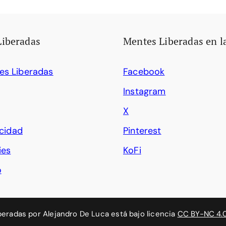
Liberadas
Mentes Liberadas en l
es Liberadas
Facebook
Instagram
X
acidad
Pinterest
ies
KoFi
o
beradas
por
Alejandro De Luca
está bajo licencia
CC BY-NC 4.