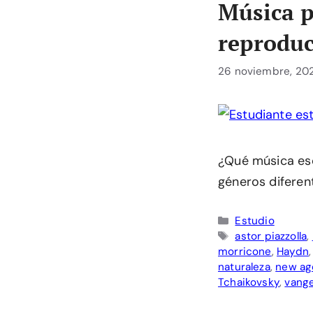
Música p
reprodu
26 noviembre, 20
¿Qué música escu
géneros diferent
Categorías
Estudio
Etiquetas
astor piazzolla
,
morricone
,
Haydn
naturaleza
,
new ag
Tchaikovsky
,
vange