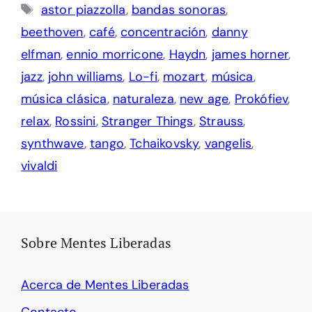
Etiquetas
astor piazzolla
,
bandas sonoras
,
beethoven
,
café
,
concentración
,
danny
elfman
,
ennio morricone
,
Haydn
,
james horner
,
jazz
,
john williams
,
Lo-fi
,
mozart
,
música
,
música clásica
,
naturaleza
,
new age
,
Prokófiev
,
relax
,
Rossini
,
Stranger Things
,
Strauss
,
synthwave
,
tango
,
Tchaikovsky
,
vangelis
,
vivaldi
Sobre Mentes Liberadas
Acerca de Mentes Liberadas