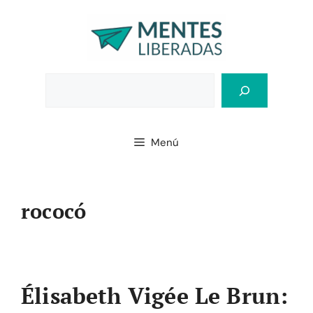
Saltar
al
contenido
Bus
Menú
rococó
Élisabeth Vigée Le Brun: