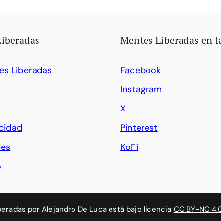
Liberadas
Mentes Liberadas en l
es Liberadas
Facebook
Instagram
X
acidad
Pinterest
ies
KoFi
o
beradas
por
Alejandro De Luca
está bajo licencia
CC BY-NC 4.