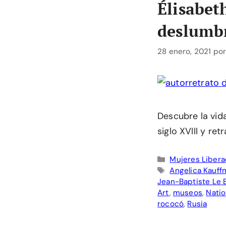
Élisabet
deslumbr
28 enero, 2021
po
Descubre la vida
siglo XVIII y re
Categorías
Mujeres Liber
Etiquetas
Angelica Kauff
Jean-Baptiste Le 
Art
,
museos
,
Natio
rococó
,
Rusia