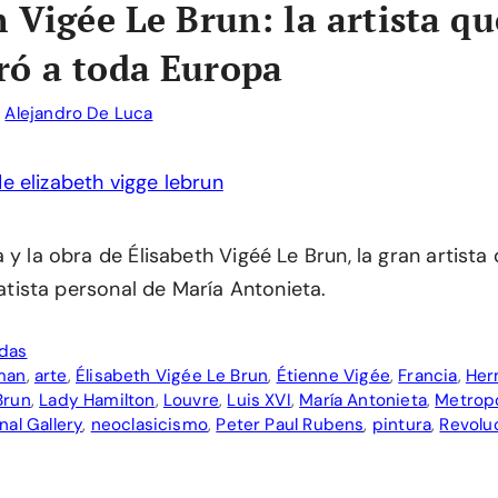
h Vigée Le Brun: la artista qu
ó a toda Europa
r
Alejandro De Luca
 y la obra de Élisabeth Vigéé Le Brun, la gran artista 
tratista personal de María Antonieta.
adas
man
,
arte
,
Élisabeth Vigée Le Brun
,
Étienne Vigée
,
Francia
,
Her
Brun
,
Lady Hamilton
,
Louvre
,
Luis XVI
,
María Antonieta
,
Metrop
nal Gallery
,
neoclasicismo
,
Peter Paul Rubens
,
pintura
,
Revolu