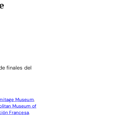
e
de finales del
mitage Museum
,
olitan Museum of
ción Francesa
,