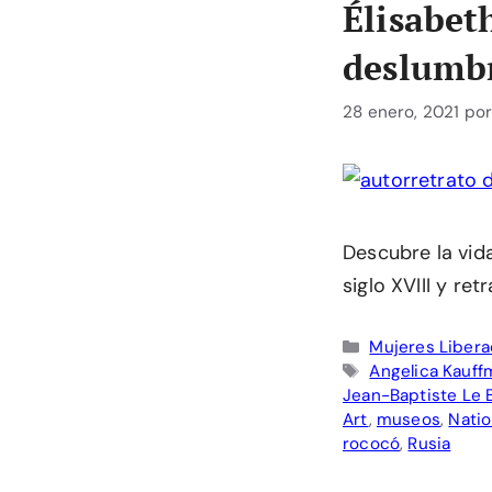
Élisabet
deslumbr
28 enero, 2021
po
Descubre la vida
siglo XVIII y re
Categorías
Mujeres Liber
Etiquetas
Angelica Kauff
Jean-Baptiste Le 
Art
,
museos
,
Natio
rococó
,
Rusia