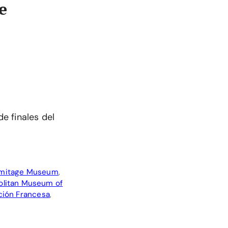
e
de finales del
mitage Museum
,
olitan Museum of
ción Francesa
,