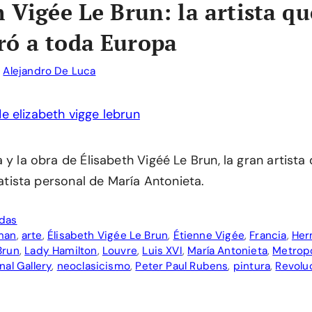
h Vigée Le Brun: la artista qu
ó a toda Europa
r
Alejandro De Luca
 y la obra de Élisabeth Vigéé Le Brun, la gran artista 
tratista personal de María Antonieta.
adas
man
,
arte
,
Élisabeth Vigée Le Brun
,
Étienne Vigée
,
Francia
,
Her
Brun
,
Lady Hamilton
,
Louvre
,
Luis XVI
,
María Antonieta
,
Metrop
nal Gallery
,
neoclasicismo
,
Peter Paul Rubens
,
pintura
,
Revolu