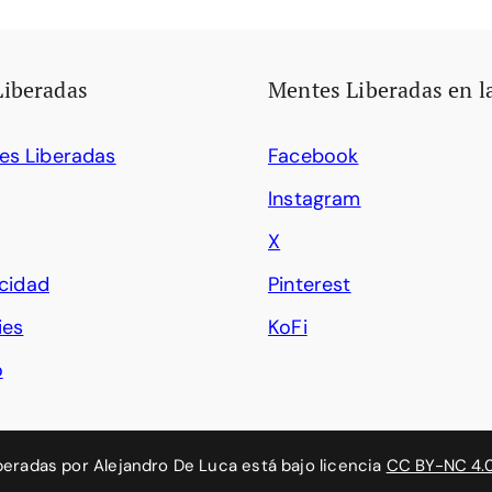
Liberadas
Mentes Liberadas en l
es Liberadas
Facebook
Instagram
X
acidad
Pinterest
ies
KoFi
o
beradas
por
Alejandro De Luca
está bajo licencia
CC BY-NC 4.